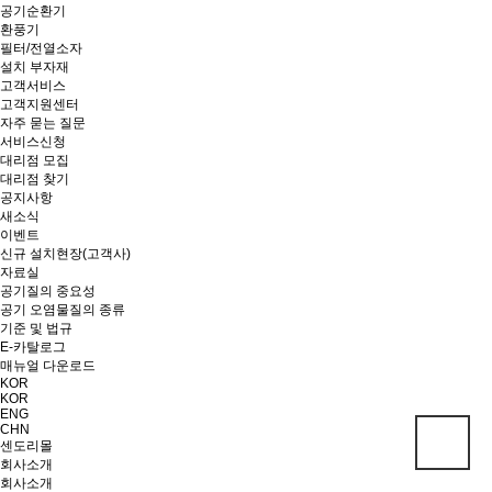
공기순환기
환풍기
필터/전열소자
설치 부자재
고객서비스
고객지원센터
자주 묻는 질문
서비스신청
대리점 모집
대리점 찾기
공지사항
새소식
이벤트
신규 설치현장(고객사)
자료실
공기질의 중요성
공기 오염물질의 종류
기준 및 법규
E-카탈로그
매뉴얼 다운로드
KOR
KOR
ENG
CHN
센도리몰
회사소개
회사소개