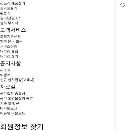
센도리 제품찾기
공기순환기
환풍기
필터/전열소자
설치 부자재
고객서비스
고객지원센터
자주 묻는 질문
서비스신청
대리점 모집
대리점 찾기
공지사항
새소식
이벤트
신규 설치현장(고객사)
자료실
공기질의 중요성
공기 오염물질의 종류
기준 및 법규
E-카탈로그
매뉴얼 다운로드
회원정보 찾기