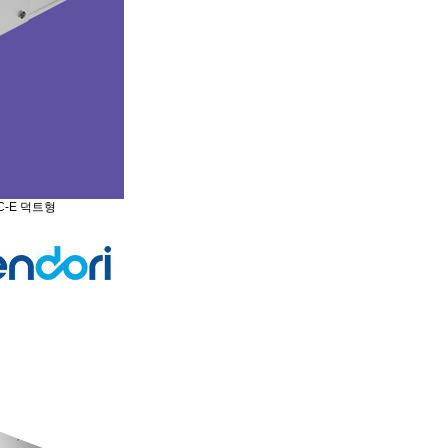
C-E 덕트형