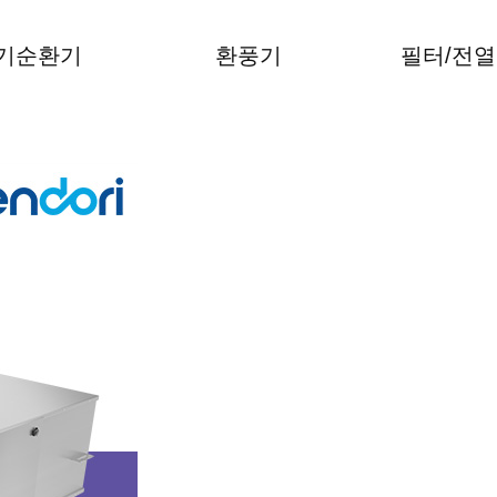
기순환기
환풍기
필터/전