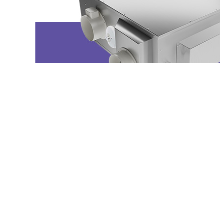
센도리 혁신제품 IV0150DWMDC-E/IV0250DWMDC-E/IV0350DWMD
가격문의
개인정보처리방침
이용약관
이메일무단수집거부
기준 및 법규
격이 다른
품질
고객센터
1899-2259
이메일
2685811@daum.net
사업자 등록번호
409-81-58877
통신판매업신고번호
제 2023-서울금천-2474 호
본사
서울시 금천구 가산디지털1로 168 우림라이온스밸리 B동 804호
Tell
02-793-5811