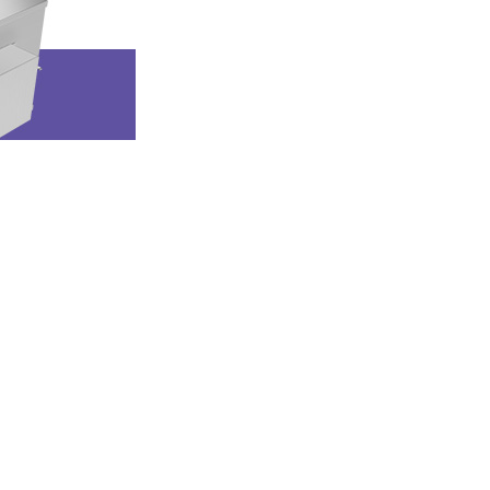
C-E 덕트형