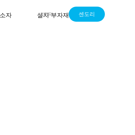
센도리
KOR
열소자
설치 부자재