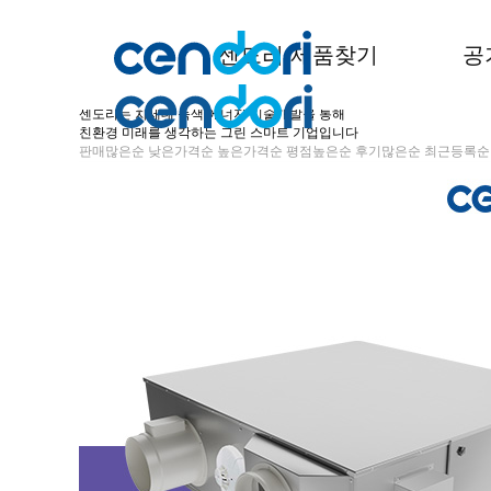
상품 정렬
센도리 제품찾기
공
CENDORI PRODUCTS
사람을 향한 기술, 내일의 친환경 에너지
생활 속의 친근한 기술, 일상과 미래의 센도리
센도리는 차세대 녹색 에너지 기술개발을 통해
친환경 미래를 생각하는 그린 스마트 기업입니다
판매많은순
낮은가격순
높은가격순
평점높은순
후기많은순
최근등록순